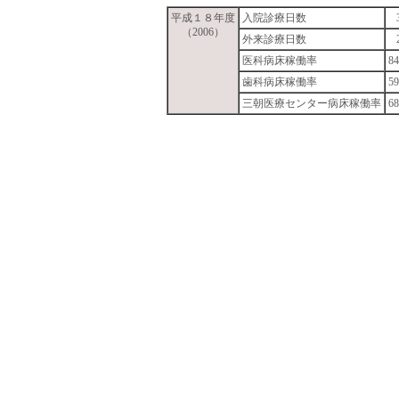
平成１８年度
入院診療日数
（2006）
外来診療日数
医科病床稼働率
8
歯科病床稼働率
5
三朝医療センター病床稼働率
6