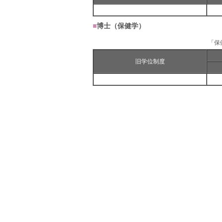
■
博士（保健学）
「保
旧学位制度