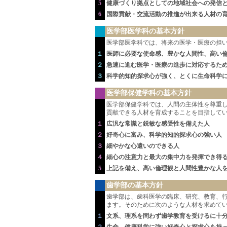
5
健康づくり拠点としての地域社会への発信
6
国際貢献・交流活動の推進が出来る人材の
医学部医学科の基本方針
医学部医学科では、将来の医学・医療の担
１
医師に必要な使命感、豊かな人間性、高い
２
急速に進む医学・医療の進歩に対応するた
３
科学的知的探求心が強く、とくに生命科学
医学部保健学科の基本方針
医学部保健学科では、人間の主体性を尊重
貢献できる人材を育成することを目指して
１
広汎な常識と鋭敏な感受性を備えた人
２
好奇心に富み、科学的知的探求心の強い人
３
細やかな心遣いのできる人
４
細心の注意力と最大の集中力を発揮でき得
5
上記を備え、高い倫理観と人間性豊かな人
歯学部の基本方針
歯学部は、歯科医学の臨床、研究、教育、
ます。そのために次のような人材を求めて
１
文系、理系を問わず歯学教育を受けるに十