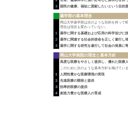
２
生命、健康科学に強い好奇心と探求心を持
３
国民の健康、福祉に貢献したいという目的
薬学部の基本理念
岡山大学薬学部は次のような目的を持って
理念は現在も変わっていない。
１
薬学に関する基礎および応用の科学並びに
２
薬学に関連する社会的使命を正しく遂行し
３
薬学に関する研究を遂行して社会の発展に
岡山大学病院の理念と基本方針
高度な医療をやさしく提供し、優れた医療
このために次のような基本方針を掲げてい
１
人間性豊かな医療環境の実現
２
先進医療の開発と提供
３
効率的医療の提供
４
創造力豊かな医療人の育成