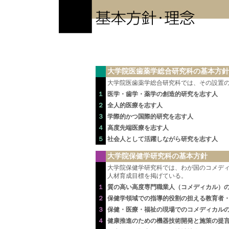
大学院医歯薬学総合研究科の基本方針
大学院医歯薬学総合研究科では、その設置
１
医学・歯学・薬学の創造的研究を志す人
２
全人的医療を志す人
３
学際的かつ国際的研究を志す人
４
高度先端医療を志す人
５
社会人として活躍しながら研究を志す人
大学院保健学研究科の基本方針
大学院保健学研究科では、わが国のコメデ
人材育成目標を掲げている。
１
質の高い高度専門職業人（コメディカル）
２
保健学領域での指導的役割の担える教育者
３
保健・医療・福祉の現場でのコメディカル
４
健康推進のための機器技術開発と施策の提