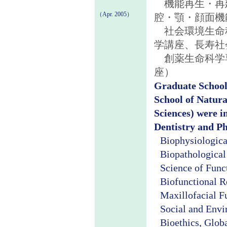
機能再生・再
（Apr. 2005）
腔・顎・顔面機
社会環境生命
学講座、長寿社
創薬生命科学
座）
Graduate School
School of Natur
Sciences) were i
Dentistry and Ph
Biophysiologica
Biopathological
Science of Func
Biofunctional R
Maxillofacial F
Social and Env
Bioethics, Glob