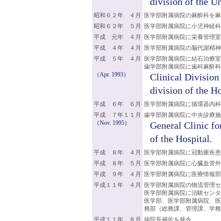
division of the Un
昭和６２年 ４月
医学部附属病院の麻酔科を麻
昭和６２年 ５月
医学部附属病院に小児神経科
平成 元年 ４月
医学部附属病院に栄養管理室
平成 ４年 ４月
医学部附属病院の脳代謝精神
平成 ５年 ４月
医学部附属病院に結石治療室
歯学部附属病院に歯科麻酔科
（Apr. 1993）
Clinical Division
division of the Ho
平成 ６年 ６月
医学部附属病院に循環器内科
平成 ７年１１月
歯学部附属病院に中央診療施
（Nov. 1995）
General Clinic fo
of the Hospital.
平成 ８年 ４月
医学部附属病院に冠動脈疾患
平成 ８年 ５月
医学部附属病院に心臓血管外
平成 ９年 ４月
医学部附属病院に医療情報部
平成１１年 ４月
医学部附属病院の物流管理セ
医学部附属病院に治験センタ
医学部、医学部附属病院、医
務部（総務課、管理課、学務
平成１１年 ８月
病院長補佐を発令