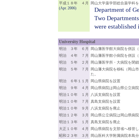
平成１８年 ４月
岡山大学薬学部総合薬学科を
(Apr. 2006)
Department of Ge
Two Departments
were established 
University Hospital
明治 ３年 ６月
岡山藩医学館大病院を併設（
明治 ４年 ７月
岡山藩医学館小病院を併設（
明治 ５年 ２月
岡山藩医学所・大病院を閉鎖
明治 ５年 ７月
岡山藩大病院を移転（岡山
た。
明治 ６年１１月
岡山県病院を設置
明治 ９年 ４月
岡山県病院は岡山県公立病院
明治１０年 １月
八浜支病院を設置
明治１０年 ７月
真島支病院を設置
明治１０年 ９月
八浜支病院を廃止
明治１２年 ３月
岡山県公立病院は岡山県病院
明治１３年 １月
真島支病院を廃止
大正１０年 ４月
岡山県病院を文部省へ移管し
昭和２３年 ３月
岡山医科大学附属病院本島分