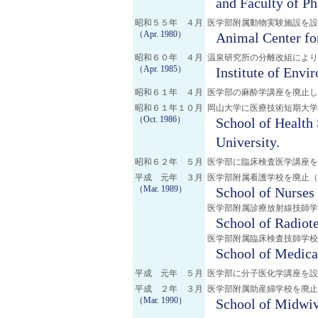
and Faculty of Ph
昭和５５年 ４月
医学部附属動物実験施設を設
（Apr. 1980）
Animal Center fo
昭和６０年 ４月
温泉研究所の分離改組により
（Apr. 1985）
Institute of Envi
昭和６１年 ４月
医学部の麻酔学講座を廃止し
昭和６１年１０月
岡山大学に医療技術短期大学
（Oct. 1986）
School of Health
University.
昭和６２年 ５月
医学部に臨床検査医学講座
平成 元年 ３月
医学部附属看護学校を廃止（
（Mar. 1989）
School of Nurses
医学部附属診療放射線技師学
School of Radiot
医学部附属臨床検査技師学校
School of Medica
平成 元年 ５月
医学部に分子医化学講座を設
平成 ２年 ３月
医学部附属助産婦学校を廃止
（Mar. 1990）
School of Midwiv