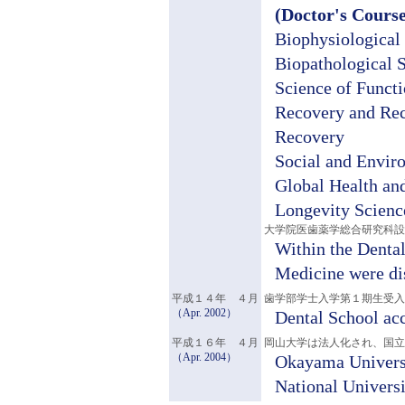
(Doctor's Cours
Biophysiological 
Biopathological 
Science of Functi
Recovery and Rec
Recovery
Social and Envir
Global Health an
Longevity Scienc
大学院医歯薬学総合研究科設
Within the Dental
Medicine were di
平成１４年 ４月
歯学部学士入学第１期生受入
（Apr. 2002）
Dental School ac
平成１６年 ４月
岡山大学は法人化され、国立
（Apr. 2004）
Okayama Universi
National Universi