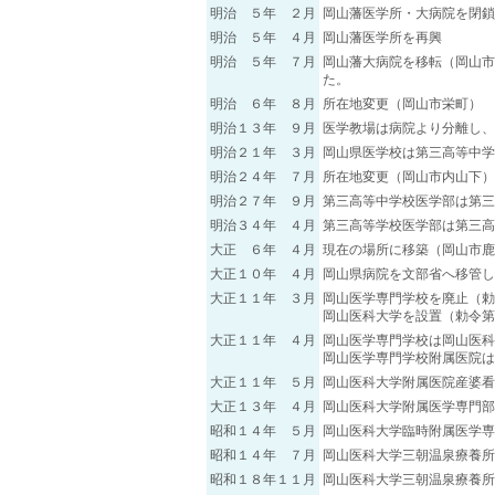
明治 ５年 ２月
岡山藩医学所・大病院を閉鎖
明治 ５年 ４月
岡山藩医学所を再興
明治 ５年 ７月
岡山藩大病院を移転（岡山市
た。
明治 ６年 ８月
所在地変更（岡山市栄町）
明治１３年 ９月
医学教場は病院より分離し、
明治２１年 ３月
岡山県医学校は第三高等中学
明治２４年 ７月
所在地変更（岡山市内山下）
明治２７年 ９月
第三高等中学校医学部は第三
明治３４年 ４月
第三高等学校医学部は第三高
大正 ６年 ４月
現在の場所に移築（岡山市鹿
大正１０年 ４月
岡山県病院を文部省へ移管し
大正１１年 ３月
岡山医学専門学校を廃止（勅
岡山医科大学を設置（勅令第
大正１１年 ４月
岡山医学専門学校は岡山医科
岡山医学専門学校附属医院は
大正１１年 ５月
岡山医科大学附属医院産婆看
大正１３年 ４月
岡山医科大学附属医学専門部
昭和１４年 ５月
岡山医科大学臨時附属医学専
昭和１４年 ７月
岡山医科大学三朝温泉療養所
昭和１８年１１月
岡山医科大学三朝温泉療養所