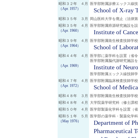
昭和３２年 ４月
医学部附属診療エックス線技
（Apr. 1957）
School of X-ray 
昭和３５年 ３月
岡山医科大学を廃止（法律第
昭和３５年 ４月
医学部附属癌源研究施設を設
（Apr. 1960）
Institute of Canc
昭和３９年 ４月
医学部附属衛生検査技師学校
（Apr. 1964）
School of Labora
昭和４４年 ４月
医学部に薬学科を設置（省令
医学部附属脳代謝研究施設
（Apr. 1969）
Institute of Neur
医学部附属エックス線技師学
昭和４７年 ４月
医学部附属臨床検査技師学校
（Apr. 1972）
School of Medica
昭和４８年 ３月
医学部附属衛生検査技師学校
昭和４８年 ４月
大学院薬学研究科（修士課程
昭和５０年 ４月
医学部製薬化学科を設置（省
昭和５１年 ５月
医学部の薬学科・製薬化学科
（May 1976）
Department of Ph
Pharmaceutical T