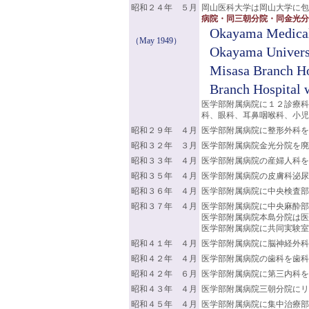
昭和２４年 ５月
岡山医科大学は岡山大学に包
病院・同三朝分院・同金光
Okayama Medical 
（May 1949）
Okayama Universi
Misasa Branch Ho
Branch Hospital w
医学部附属病院に１２診療科
科、眼科、耳鼻咽喉科、小児
昭和２９年 ４月
医学部附属病院に整形外科を
昭和３２年 ３月
医学部附属病院金光分院を廃
昭和３３年 ４月
医学部附属病院の産婦人科を
昭和３５年 ４月
医学部附属病院の皮膚科泌尿
昭和３６年 ４月
医学部附属病院に中央検査部
昭和３７年 ４月
医学部附属病院に中央麻酔部
医学部附属病院本島分院は医
医学部附属病院に共同実験室
昭和４１年 ４月
医学部附属病院に脳神経外科
昭和４２年 ４月
医学部附属病院の歯科を歯科
昭和４２年 ６月
医学部附属病院に第三内科
昭和４３年 ４月
医学部附属病院三朝分院にリ
昭和４５年 ４月
医学部附属病院に集中治療部