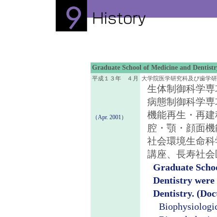
Graduate School of Medicine and Dentistr
平成１３年 ４月
大学院医学研究科及び歯学研
生体制御科学専
病態制御科学専
機能再生・再建
（Apr. 2001）
腔・顎・顔面機
社会環境生命科
講座、長寿社会
Graduate Schoo
Dentistry were
Dentistry. (Doc
Biophysiologic