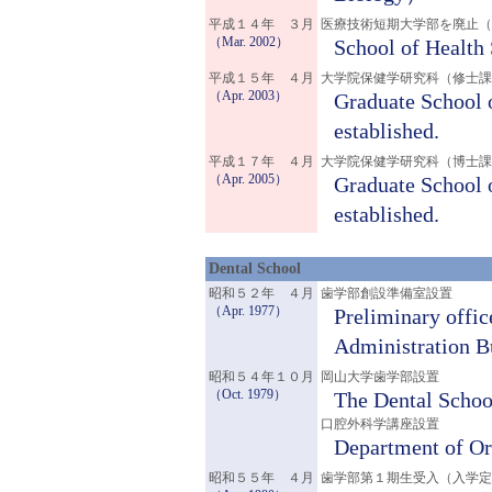
平成１４年 ３月
医療技術短期大学部を廃止（
（Mar. 2002）
School of Health 
平成１５年 ４月
大学院保健学研究科（修士課
（Apr. 2003）
Graduate School
established.
平成１７年 ４月
大学院保健学研究科（博士課
（Apr. 2005）
Graduate School
established.
Dental School
昭和５２年 ４月
歯学部創設準備室設置
（Apr. 1977）
Preliminary offic
Administration B
昭和５４年１０月
岡山大学歯学部設置
（Oct. 1979）
The Dental School
口腔外科学講座設置
Department of Or
昭和５５年 ４月
歯学部第１期生受入（入学定