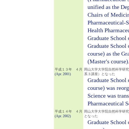
unified as the De
Chairs of Medici
Pharmaceutical-S
Health Pharmaceut
Graduate School o
Graduate School 
course) as the Gr
(Master's course)
平成１３年 ４月
岡山大学大学院自然科学研究
(Apr. 2001)
系３講座）となった
Graduate School 
course) was reor
Science was trans
Pharmaceutical Sc
平成１４年 ４月
岡山大学大学院自然科学研究
(Apr. 2002)
となった
Graduate School 