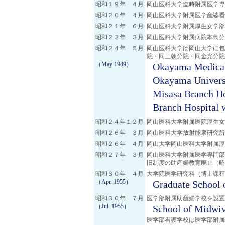
昭和１９年 ４月
岡山医科大学臨時附属医学専
昭和２０年 ４月
岡山医科大学附属医学産婆看
昭和２１年 ６月
岡山医科大学附属厚生女学部
昭和２３年 ３月
岡山医科大学附属病院本島分
昭和２４年 ５月
岡山医科大学は岡山大学に包
院・同三朝分院・同金光分院
（May 1949）
Okayama Medical 
Okayama Universi
Misasa Branch Ho
Branch Hospital w
昭和２４年１２月
岡山医科大学附属医院厚生女
昭和２６年 ３月
岡山医科大学放射能泉研究所
昭和２６年 ４月
岡山大学岡山医科大学附属厚
昭和２７年 ３月
岡山医科大学附属医学専門部
旧制度の助産婦教育廃止（昭
昭和３０年 ４月
大学院医学研究科（博士課程
（Apr. 1955）
Graduate School 
昭和３０年 ７月
医学部附属助産婦学校を設置
（Jul. 1955）
School of Midwiv
医学部看護学校は医学部附属