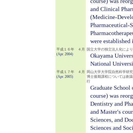
course) was reor
and Clinical Pha
(Medicine-Develo
Pharmaceutical-S
Pharmacotherapeu
were established 
平成１６年 ４月
国立大学の独立法人化により
(Apr. 2004)
Okayama Universi
National Universi
平成１７年 ４月
岡山大学大学院自然科学研究
(Apr. 2005)
博士後期課程については創薬
行
Graduate School 
course) was reor
Dentistry and Pha
and Master's cour
Sciences, and Doc
Sciences and Soc