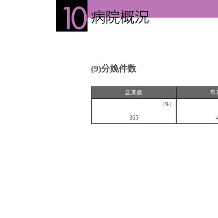
(9)分娩件数
正期産
早
（件）
365