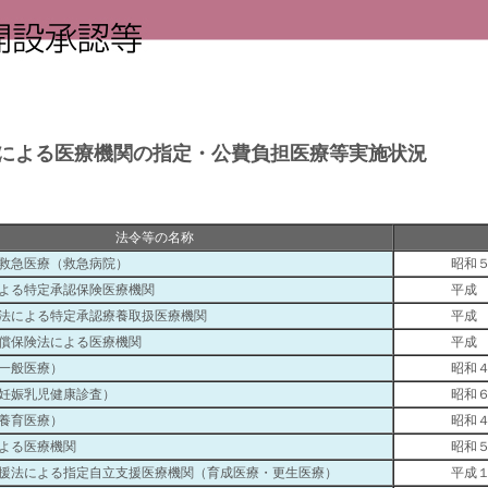
令等による医療機関の指定・公費負担医療等実施状況
法令等の名称
救急医療（救急病院）
昭和
よる特定承認保険医療機関
平成
法による特定承認療養取扱医療機関
平成
償保険法による医療機関
平成
一般医療）
昭和
妊娠乳児健康診査）
昭和
養育医療）
昭和
よる医療機関
昭和
援法による指定自立支援医療機関（育成医療・更生医療）
平成