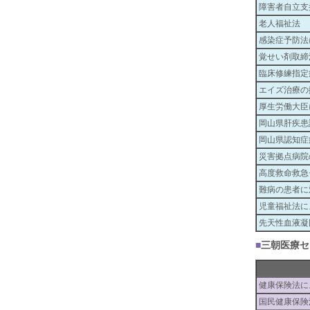
障害者自立支
老人福祉法
感染症予防法
覚せい剤取締
臨床修練指定
エイズ治療の
厚生労働大臣
岡山県肝疾患
岡山県認知症
災害拠点病院
高度救命救急
難病の患者に
児童福祉法に
先天性血液凝
■
三朝医療セ
健康保険法に
国民健康保険