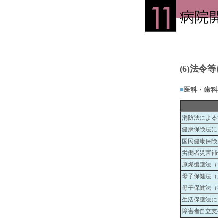
(6)法
■
医科・歯科
消防法による
健康保険法に
国民健康保険
労働者災害補
原爆援護法（
母子保健法（
母子保健法（
生活保護法に
障害者自立支