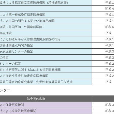
援法による指定自立支援医療機関（精神通院医療）
平成
昭和
による第一種感染症指定医療機関
平成
法による国の開設する覚せい剤施用機関
平成
病院（外国医師、外国歯科医師）
昭和
拠点病院
平成
による都道府県がん診療連携拠点病院の指定
平成
診療連携拠点病院の指定
平成
疾患医療センターの指定
平成
の指定
平成
センターの指定
平成
対する医療等に関する法による指定医療機関
平成
よる指定小児慢性特定疾病医療機関
平成
固因子障害治療研究事業 先天性血液凝固因子欠乏症
平成
ンター
法令等の名称
よる保険医療機関
昭和
法による療養取扱医療機関
昭和