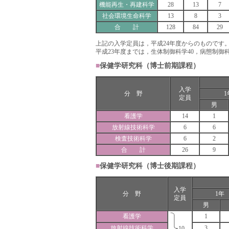
機能再生・再建科学
28
13
7
社会環境生命科学
13
8
3
合 計
128
84
29
上記の入学定員は，平成24年度からのものです
平成23年度までは，生体制御科学40，病態制御科
■
保健学研究科（博士前期課程）
入学
分 野
1
定員
男
看護学
14
1
放射線技術科学
6
6
検査技術科学
6
2
合 計
26
9
■
保健学研究科（博士後期課程）
入学
分 野
1年
定員
男
看護学
1
放射線技術科学
3
10