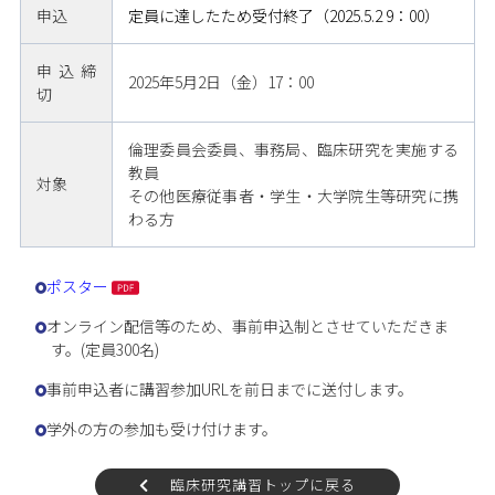
申込
定員に達したため受付終了（2025.5.2 9：00）
申込締
2025年5月2日（金）17：00
切
倫理委員会委員、事務局、臨床研究を実施する
教員
対象
その他医療従事者・学生・大学院生等研究に携
わる方
ポスター
オンライン配信等のため、事前申込制とさせていただきま
す。(定員300名)
事前申込者に講習参加URLを前日までに送付します。
学外の方の参加も受け付けます。
臨床研究講習トップに戻る